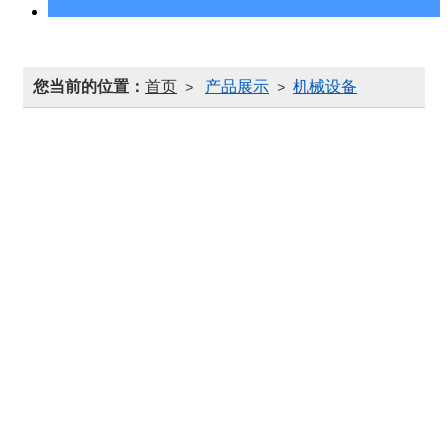
您当前的位置：
首页
产品展示
机械设备
>
>
天桥路面胶
设备基础加固料
轨枕吸音板固定砂浆
快速定性加固砂浆
预应力梁管道填充料（剂）
桥梁支座固定料
机场跑道抗磨料
抗腐蚀防护砂浆
伸缩缝柔性填充胶
华千固沙液
华千素