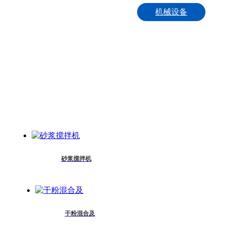
机械设备
砂浆搅拌机
公路铁路桥梁专用产品
干粉混合机组
灌浆料产品系列
修补砂浆产品系列
混凝土外加剂系列
瓷砖粘接系列
砂浆搅拌机
干粉混合及