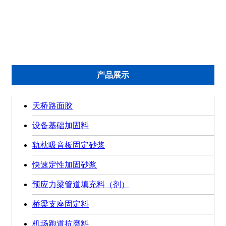
灌浆料产品系列
修补砂浆产品系列
混凝土外加剂系列
瓷砖粘接系列
产品展示
天桥路面胶
设备基础加固料
轨枕吸音板固定砂浆
快速定性加固砂浆
预应力梁管道填充料（剂）
桥梁支座固定料
机场跑道抗磨料